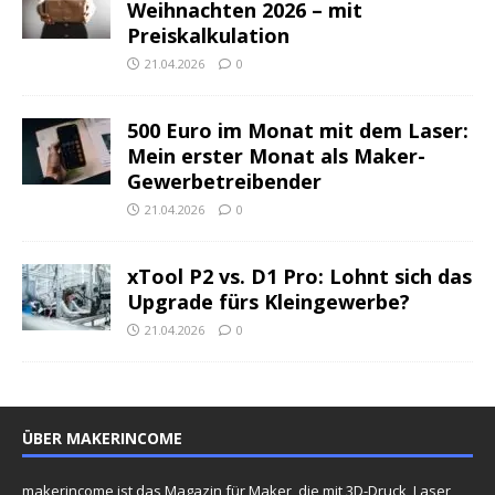
Weihnachten 2026 – mit
Preiskalkulation
21.04.2026
0
500 Euro im Monat mit dem Laser:
Mein erster Monat als Maker-
Gewerbetreibender
21.04.2026
0
xTool P2 vs. D1 Pro: Lohnt sich das
Upgrade fürs Kleingewerbe?
21.04.2026
0
ÜBER MAKERINCOME
makerincome ist das Magazin für Maker, die mit 3D-Druck, Laser